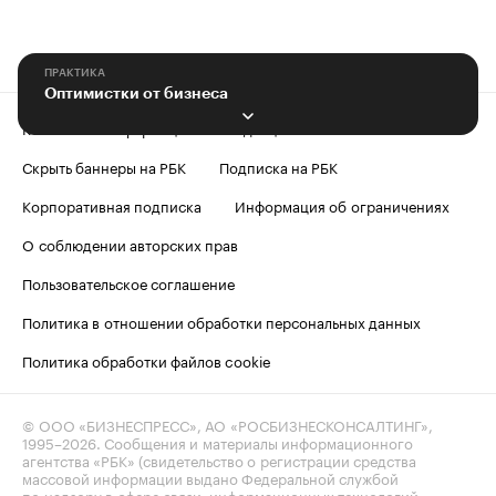
ПРАКТИКА
Оптимистки от бизнеса
Контактная информация
Редакция
Скрыть баннеры на РБК
Подписка на РБК
Корпоративная подписка
Информация об ограничениях
О соблюдении авторских прав
Пользовательское соглашение
Политика в отношении обработки персональных данных
Политика обработки файлов cookie
© ООО «БИЗНЕСПРЕСС», АО «РОСБИЗНЕСКОНСАЛТИНГ»,
1995–2026
. Сообщения и материалы информационного
агентства «РБК» (свидетельство о регистрации средства
массовой информации выдано Федеральной службой
по надзору в сфере связи, информационных технологий