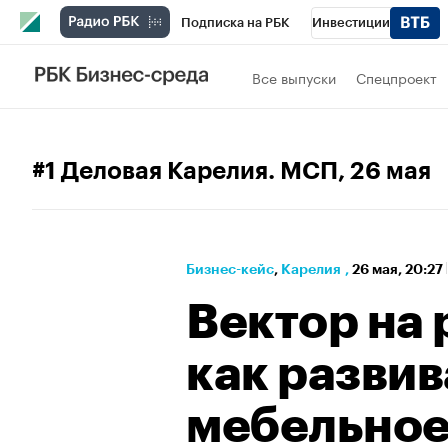
Подписка на РБК
Инвестиции
РБК Вино
Спорт
Школа управления
Все выпуски
Спецпроект
Национальные проекты
Город
Стил
Кредитные рейтинги
Франшизы
Га
#1 Деловая Карелия. МСП
, 26 мая
Проверка контрагентов
Политика
Э
Бизнес-кейс
⁠,
Карелия
,
26 мая, 20:27
Вектор на
как развив
мебельное