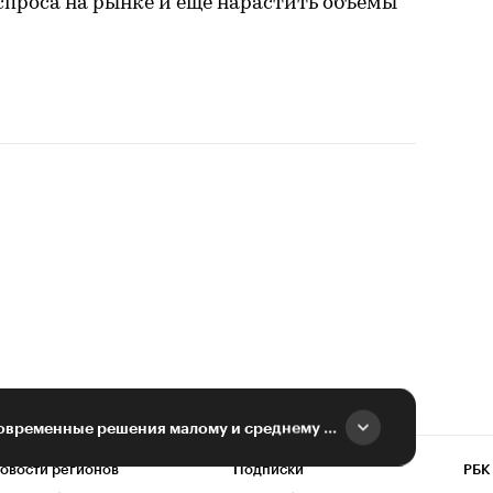
спроса на рынке и еще нарастить объемы
«Наша цель — дать современные решения малому и среднему бизнесу»
овости регионов
Подписки
РБК