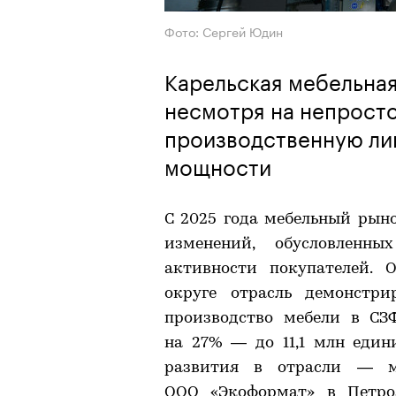
Фото: Сергей Юдин
Карельская мебельна
несмотря на непросто
производственную ли
мощности
С 2025 года мебельный рын
изменений, обусловленн
активности покупателей. 
округе отрасль демонстр
производство мебели в СЗ
на 27% — до 11,1 млн еди
развития в отрасли — мо
ООО «Экоформат» в Петроз