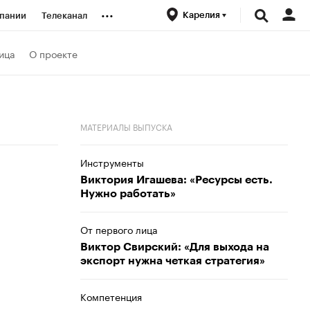
...
Карелия
пании
Телеканал
ионеры
ица
О проекте
вания
МАТЕРИАЛЫ ВЫПУСКА
личной валюты
Инструменты
Виктория Игашева: «Ресурсы есть.
Нужно работать»
От первого лица
Виктор Свирский: «Для выхода на
экспорт нужна четкая стратегия»
Компетенция