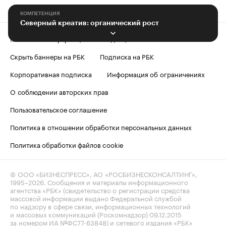
КОМПЕТЕНЦИЯ
Северный креатив: органический рост
Контактная информация
Редакция
Скрыть баннеры на РБК
Подписка на РБК
Корпоративная подписка
Информация об ограничениях
О соблюдении авторских прав
Пользовательское соглашение
Политика в отношении обработки персональных данных
Политика обработки файлов cookie
© ООО «БИЗНЕСПРЕСС», АО «РОСБИЗНЕСКОНСАЛТИНГ»,
1995–2026
. Сообщения и материалы информационного
агентства «РБК» (свидетельство о регистрации средства
массовой информации выдано Федеральной службой
по надзору в сфере связи, информационных технологий
и массовых коммуникаций (Роскомнадзор) 09.12.2015
за номером ИА №ФС77-63848) и сетевого издания «РБК»