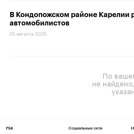
В Кондопожском районе Карелии 
автомобилистов
25 августа 2025
По ваше
не найдено
указа
РБК
Социальные сети
Н