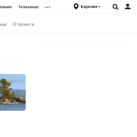
...
Карелия
пании
Телеканал
ионеры
ица
О проекте
вания
личной валюты