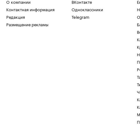
О компании
ВКонтакте
Е
Контактная информация
Одноклассники
Н
Редакция
Telegram
О
Размещение рекламы
Б
В
К
К
Н
П
Р
Т
Т
Ч
К
К
М
П