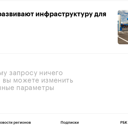
развивают инфраструктуру для
му запросу ничего
, вы можете изменить
нные параметры
овости регионов
Подписки
РБК