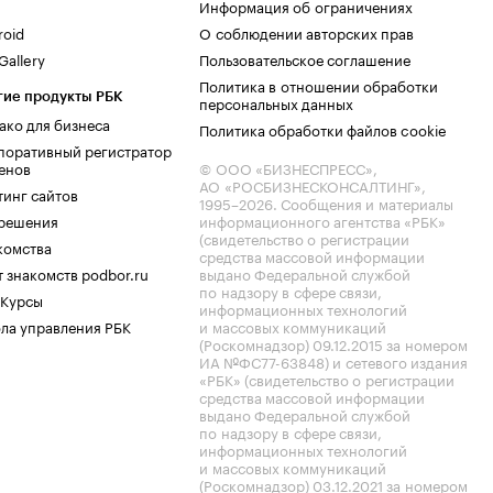
Информация об ограничениях
roid
О соблюдении авторских прав
allery
Пользовательское соглашение
Политика в отношении обработки
гие продукты РБК
персональных данных
ако для бизнеса
Политика обработки файлов cookie
поративный регистратор
енов
© ООО «БИЗНЕСПРЕСС»,
АО «РОСБИЗНЕСКОНСАЛТИНГ»,
тинг сайтов
1995–2026
. Сообщения и материалы
.решения
информационного агентства «РБК»
(свидетельство о регистрации
комства
средства массовой информации
 знакомств podbor.ru
выдано Федеральной службой
по надзору в сфере связи,
 Курсы
информационных технологий
ла управления РБК
и массовых коммуникаций
(Роскомнадзор) 09.12.2015 за номером
ИА №ФС77-63848) и сетевого издания
«РБК» (свидетельство о регистрации
средства массовой информации
выдано Федеральной службой
по надзору в сфере связи,
информационных технологий
и массовых коммуникаций
(Роскомнадзор) 03.12.2021 за номером