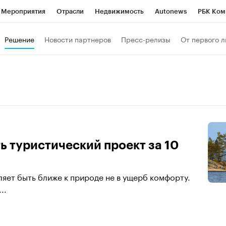
Мероприятия
Отрасли
Недвижимость
Autonews
РБК Ком
 РБК
РБК Образование
РБК Курсы
РБК Life
Тренды
Виз
Решение
Новости партнеров
Пресс-релизы
От первого л
ь
Крипто
РБК Бизнес-среда
Дискуссионный клуб
Исследо
зета
Спецпроекты СПб
Конференции СПб
Спецпроекты
кономика
Бизнес
Технологии и медиа
Финансы
Рынок на
ть туристический проект за 10
ляет быть ближе к природе не в ущерб комфорту.
..