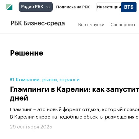
Подписка на РБК
Инвестиции
РБК Вино
Спорт
Школа управления
Все выпуски
Спецпроект
Национальные проекты
Город
Стил
Кредитные рейтинги
Франшизы
Га
Решение
Проверка контрагентов
Политика
Э
#1 Компании, рынки, отрасли
Глэмпинги в Карелии: как запусти
дней
Глэмпинг – это новый формат отдыха, который позво
В Карелии спрос на подобные объекты размещения с.
29 сентября 2025