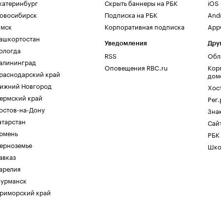
катеринбург
Скрыть баннеры на РБК
iOS
овосибирск
Подписка на РБК
And
мск
Корпоративная подписка
AppG
ашкортостан
Уведомления
Дру
ологда
RSS
Обл
алининград
Оповещения RBC.ru
Кор
раснодарский край
дом
ижний Новгород
Хос
ермский край
Рег
остов-на-Дону
Зна
атарстан
Сайт
юмень
РБК
ерноземье
Шко
авказ
арелия
урманск
риморский край