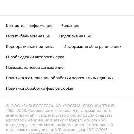
Контактная информация
Редакция
Скрыть баннеры на РБК
Подписка на РБК
Корпоративная подписка
Информация об ограничениях
О соблюдении авторских прав
Пользовательское соглашение
Политика в отношении обработки персональных данных
Политика обработки файлов cookie
© ООО «БИЗНЕСПРЕСС», АО «РОСБИЗНЕСКОНСАЛТИНГ»,
1995–2026
. Сообщения и материалы информационного
агентства «РБК» (свидетельство о регистрации средства
массовой информации выдано Федеральной службой
по надзору в сфере связи, информационных технологий
и массовых коммуникаций (Роскомнадзор) 09.12.2015
за номером ИА №ФС77-63848) и сетевого издания «РБК»