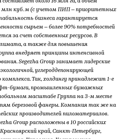
составляет около 16 млн га, а объем
4 млн куб. м (с учетом ПИП – приоритетных
табильность бизнеса гарантируется
ченности сырьем – более 90% потребностей
тся за счет собственных ресурсов. В
климата, а также для повышения
Группа внедряет принципы интенсивной
ования. Segezha Group занимает лидерские
оэкологичной, углероддепонирующей
комплекса. Так, холдингу принадлежит 1-е
крафт-бумаги, промышленных бумажных
глобальном масштабе Группа на 3-м месте
ям березовой фанеры. Компания так же на
пейских производителей пиломатериалов.
zha Group расположены в 10 российских
, Красноярский край, Санкт-Петербург,