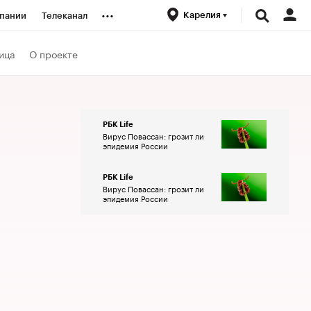
...
Карелия
пании
Телеканал
ионеры
ица
О проекте
вания
РБК Life
Вирус Повассан: грозит ли
личной валюты
эпидемия России
РБК Life
Вирус Повассан: грозит ли
эпидемия России