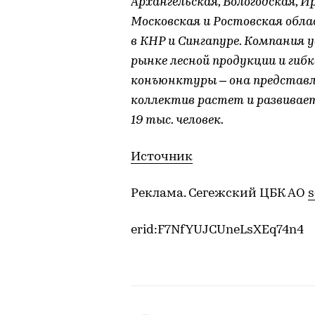
Архангельская, Вологодская, И
Московская и Ростовская обл
в КНР и Сингапуре. Компания 
рынке лесной продукции и гиб
конъюнктуры – она представле
коллектив растет и развиваетс
19 тыс. человек.
Источник
Реклама. Сегежский ЦБК АО
s
erid:F7NfYUJCUneLsXEq74n4