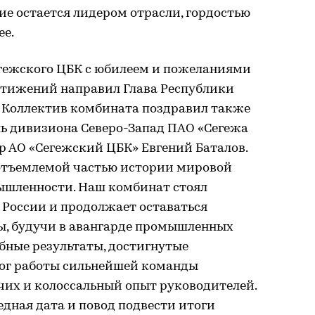
е остается лидером отрасли, гордостью
ее.
гежского ЦБК с юбилеем и пожеланиями
стижений направил Глава Республики
 Коллектив комбината поздравил также
ль дивизиона Северо-Запад ПАО «Сегежа
р АО «Сегежский ЦБК» Евгений Баталов.
отъемлемой частью истории мировой
шленности. Наш комбинат стоял
в России и продолжает оставаться
ы, будучи в авангарде промышленных
бные результаты, достигнутые
тог работы сильнейшей команды
очих и колоссальный опыт руководителей.
едная дата и повод подвести итоги