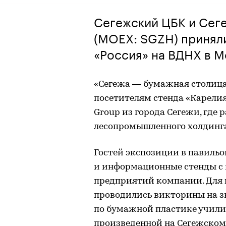
Сегежский ЦБК и Сеге
(MOEX: SGZH) приняли
«Россия» на ВДНХ в М
«Сегежа — бумажная столица
посетителям стенда «Карели
Group из города Сегежи, где
лесопромышленного холдинга
Гостей экспозиции в павиль
и информационные стенды с 
предприятий компании. Для 
проводились викторины на зн
по бумажной пластике учили 
произведенной на Сегежском