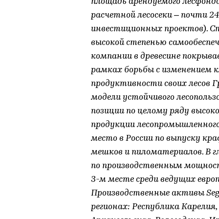
площадь арендуемого лесфонда 
расчетной лесосеки – почти 2
инвестиционных проектов). С
высокой степенью самообеспе
компании в древесине покрывае
рамках борьбы с изменением 
продуктивности своих лесов 
модели устойчивого лесопольз
позиции по целому ряду высок
продукции лесопромышленного 
место в России по выпуску 
мешков и пиломатериалов. В 
по производственным мощност
3-м месте среди ведущих евро
Производственные активы Sege
регионах: Республика Карелия