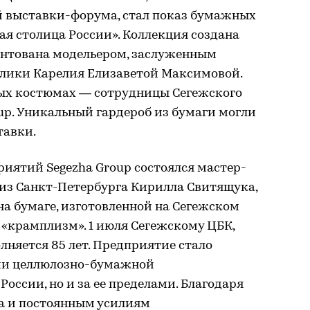
й выставки-форума, стал показ бумажных
я столица России». Коллекция создана
ентована модельером, заслуженным
лики Карелия Елизаветой Максимовой.
ых костюмах — сотрудницы Сегежского
up. Уникальный гардероб из бумаги могли
тавки.
иятий Segezha Group состоялся мастер-
 из Санкт-Петербурга Кирилла Свитящука,
а бумаге, изготовленной на Сегежском
 «крамплизм». 1 июля Сегежскому ЦБК,
олняется 85 лет. Предприятие стало
ии целлюлозно-бумажной
оссии, но и за ее пределами. Благодаря
а и постоянным усилиям