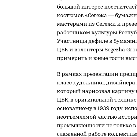
большой интерес посетителе
костюмов «Сегежа — бумажна
мастерами из Сегежи и през
работником культуры Респуб
Участницы дефиле в бумажн
ЦБК и волонтеры Segezha Gro
примерить и юные гости выс
В рамках презентации предпр
класс художника, дизайнера
который нарисовал картину н
ЦБК, в оригинальной технике
основанному в 1939 году, исп
неотъемлемой частью истор
промышленности не только в Р
слаженной работе коллектив