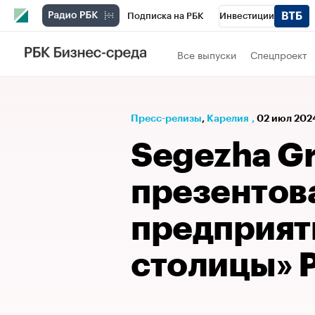
Подписка на РБК
Инвестиции
РБК Вино
Спорт
Школа управления
Все выпуски
Спецпроект
Национальные проекты
Город
Стил
Кредитные рейтинги
Франшизы
Га
Пресс-релизы
⁠,
Карелия
,
02 июл 2024
Проверка контрагентов
Политика
Э
Segezha G
презентов
предприят
столицы» 